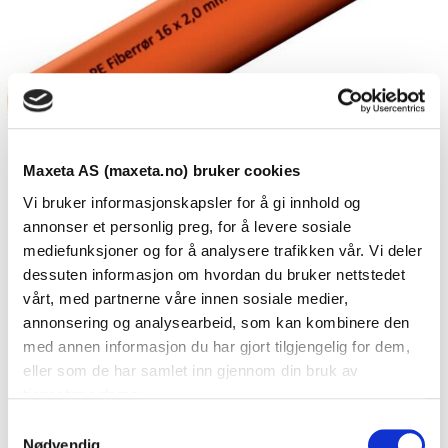
Maxeta AS (maxeta.no) bruker cookies
Vi bruker informasjonskapsler for å gi innhold og
annonser et personlig preg, for å levere sosiale
mediefunksjoner og for å analysere trafikken vår. Vi deler
dessuten informasjon om hvordan du bruker nettstedet
Se dokumenter
vårt, med partnerne våre innen sosiale medier,
annonsering og analysearbeid, som kan kombinere den
med annen informasjon du har gjort tilgjengelig for dem,
Dokumenter
eller som de har samlet inn gjennom din bruk av
tjenestene deres.
S
Nødvendig
FDV Dokumentasjon