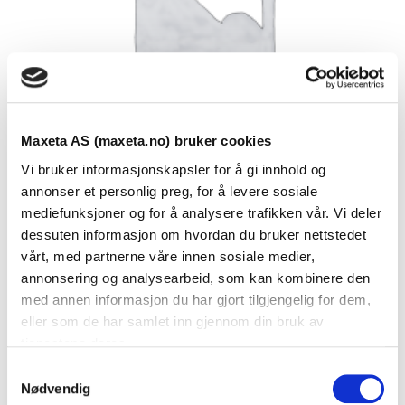
Maxeta AS (maxeta.no) bruker cookies
Vi bruker informasjonskapsler for å gi innhold og
annonser et personlig preg, for å levere sosiale
mediefunksjoner og for å analysere trafikken vår. Vi deler
dessuten informasjon om hvordan du bruker nettstedet
Se dokumenter
vårt, med partnerne våre innen sosiale medier,
annonsering og analysearbeid, som kan kombinere den
med annen informasjon du har gjort tilgjengelig for dem,
Dokumenter
eller som de har samlet inn gjennom din bruk av
tjenestene deres.
S
FDV Dokumentasjon
Nødvendig
a