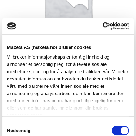
Maxeta AS (maxeta.no) bruker cookies
Vi bruker informasjonskapsler for å gi innhold og
annonser et personlig preg, for å levere sosiale
mediefunksjoner og for å analysere trafikken vår. Vi deler
dessuten informasjon om hvordan du bruker nettstedet
Se dokumenter
vårt, med partnerne våre innen sosiale medier,
annonsering og analysearbeid, som kan kombinere den
med annen informasjon du har gjort tilgjengelig for dem,
Dokumenter
eller som de har samlet inn gjennom din bruk av
tjenestene deres.
S
FDV Dokumentasjon
Nødvendig
a