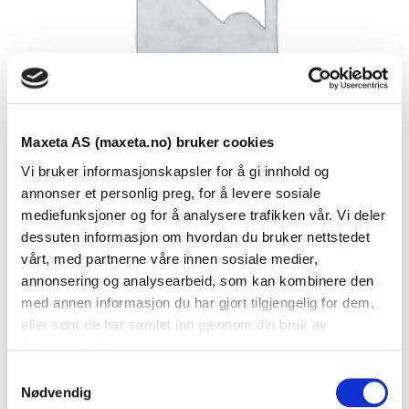
Maxeta AS (maxeta.no) bruker cookies
Vi bruker informasjonskapsler for å gi innhold og
annonser et personlig preg, for å levere sosiale
mediefunksjoner og for å analysere trafikken vår. Vi deler
dessuten informasjon om hvordan du bruker nettstedet
Se dokumenter
vårt, med partnerne våre innen sosiale medier,
annonsering og analysearbeid, som kan kombinere den
med annen informasjon du har gjort tilgjengelig for dem,
Dokumenter
eller som de har samlet inn gjennom din bruk av
tjenestene deres.
S
FDV Dokumentasjon
Nødvendig
a