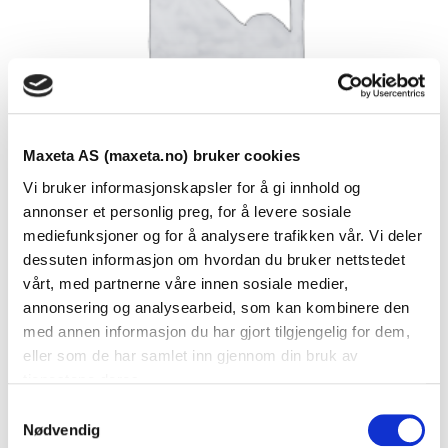
Maxeta AS (maxeta.no) bruker cookies
Vi bruker informasjonskapsler for å gi innhold og
annonser et personlig preg, for å levere sosiale
mediefunksjoner og for å analysere trafikken vår. Vi deler
dessuten informasjon om hvordan du bruker nettstedet
Se dokumenter
vårt, med partnerne våre innen sosiale medier,
annonsering og analysearbeid, som kan kombinere den
med annen informasjon du har gjort tilgjengelig for dem,
Dokumenter
eller som de har samlet inn gjennom din bruk av
tjenestene deres.
S
FDV Dokumentasjon
Nødvendig
a