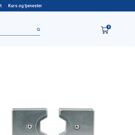
t
Kurs og tjenester
0