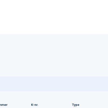
mmer
K-nr.
Type