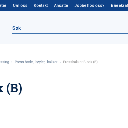
eter
Om oss
Kontakt
Ansatte
Jobbe hos oss?
Bærekraf
essing
›
Press-hode, -bøyler, -bakker
›
Pressbakker Block (B)
 (B)