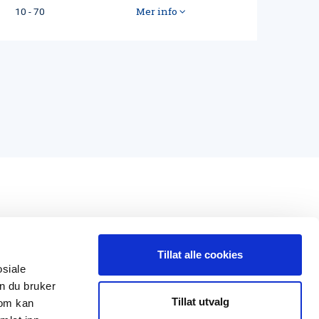
Mer info
10 - 70
Tillat alle cookies
osiale
n du bruker
 oss
Leveranseområder
Tillat utvalg
som kan