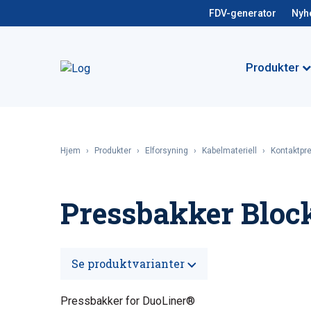
FDV-generator
Nyh
Produkter
Hjem
›
Produkter
›
Elforsyning
›
Kabelmateriell
›
Kontaktpr
Pressbakker Block
Se produktvarianter
Pressbakker for DuoLiner®