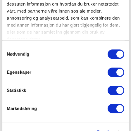
Rack 42U 2026x600x600
dessuten informasjon om hvordan du bruker nettstedet
vårt, med partnerne våre innen sosiale medier,
Se dokumenter
annonsering og analysearbeid, som kan kombinere den
med annen informasjon du har gjort tilgjengelig for dem,
Rack 42U 2026x600x600
eller som de har samlet inn gjennom din bruk av
tjenestene deres.
– Frittstående datarack, uten dør og bak/sidevegger
S
– Utstyrt med 19″ vertikale festestolper (4stk)
Nødvendig
a
– Farge RAL 7016
m
Skapet leveres ihht NEK EN 50310 punkt 7.4.2 og 7.5.3.2
t
Egenskaper
y
k
Teknisk informasjon
k
Statistikk
e
v
Spesifikasjoner
Markedsføring
a
l
Rastermål
19"
g