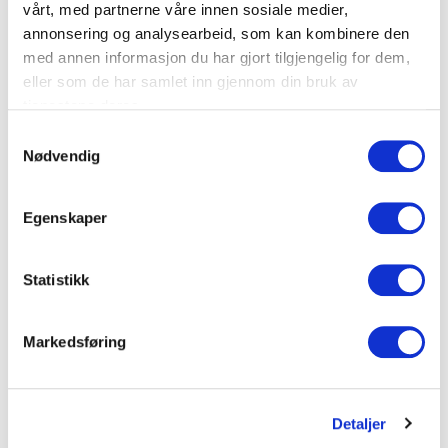
vårt, med partnerne våre innen sosiale medier,
Farge: Sort
annonsering og analysearbeid, som kan kombinere den
med annen informasjon du har gjort tilgjengelig for dem,
NB! Passer ALLE våre keystones.
eller som de har samlet inn gjennom din bruk av
tjenestene deres.
Passer til «På vegg boks» art. 25083
S
Med støvkappe uten keystones
Nødvendig
a
Pakkes 5stk. pr. pakke.
m
t
Egenskaper
y
Dokumenter
k
k
Statistikk
e
FDV Dokumentasjon
v
Markedsføring
a
l
Produktark
g
Detaljer