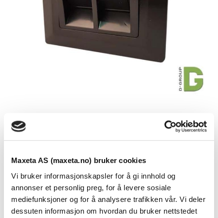
Rammesett for boks 2 Port Sort
Se dokumenter
Maxeta AS (maxeta.no) bruker cookies
Rammesett for boks basert på løse keystones
Vi bruker informasjonskapsler for å gi innhold og
80×80 med centerplate 50x50mm
annonser et personlig preg, for å levere sosiale
mediefunksjoner og for å analysere trafikken vår. Vi deler
2 port
dessuten informasjon om hvordan du bruker nettstedet