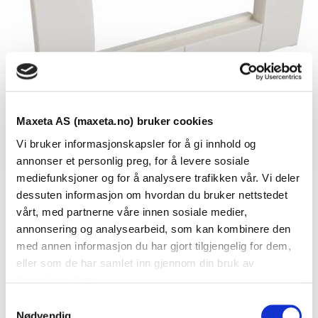
Maxeta AS (maxeta.no) bruker cookies
Vi bruker informasjonskapsler for å gi innhold og
annonser et personlig preg, for å levere sosiale
mediefunksjoner og for å analysere trafikken vår. Vi deler
dessuten informasjon om hvordan du bruker nettstedet
Se dokumenter
vårt, med partnerne våre innen sosiale medier,
annonsering og analysearbeid, som kan kombinere den
med annen informasjon du har gjort tilgjengelig for dem,
Dokumenter
eller som de har samlet inn gjennom din bruk av
tjenestene deres.
S
Nødvendig
FDV Dokumentasjon