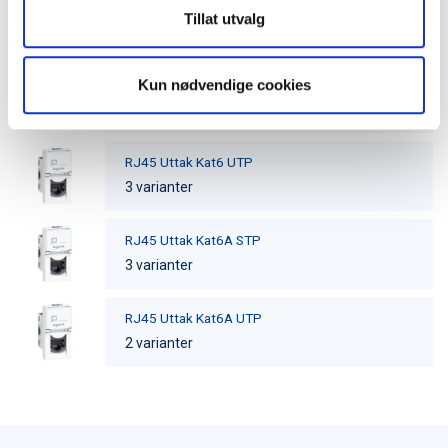
Tillat utvalg
Varenummer: 278213L
Enkel stikk skrutilkopling
Kun nødvendige cookies
Varenummer: 079213
RJ45 Uttak Kat6 UTP
3 varianter
RJ45 Uttak Kat6A STP
3 varianter
RJ45 Uttak Kat6A UTP
2 varianter