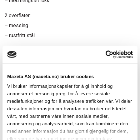
– med hengslet lokk
2 overflater:
– messing
– rustfritt stål
Rammen er for Mosaic 45mm-uttak.
Plass til 4 moduler.
Maxeta AS (maxeta.no) bruker cookies
Vi bruker informasjonskapsler for å gi innhold og
Dokumenter
annonser et personlig preg, for å levere sosiale
mediefunksjoner og for å analysere trafikken vår. Vi deler
dessuten informasjon om hvordan du bruker nettstedet
FDV Dokumentasjon
vårt, med partnerne våre innen sosiale medier,
annonsering og analysearbeid, som kan kombinere den
Produktark
med annen informasjon du har gjort tilgjengelig for dem,
eller som de har samlet inn gjennom din bruk av