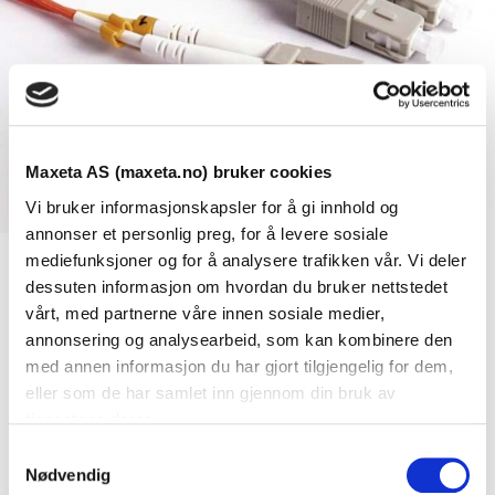
Maxeta AS (maxeta.no) bruker cookies
Vi bruker informasjonskapsler for å gi innhold og
annonser et personlig preg, for å levere sosiale
mediefunksjoner og for å analysere trafikken vår. Vi deler
dessuten informasjon om hvordan du bruker nettstedet
Se dokumenter
vårt, med partnerne våre innen sosiale medier,
annonsering og analysearbeid, som kan kombinere den
med annen informasjon du har gjort tilgjengelig for dem,
Dokumenter
eller som de har samlet inn gjennom din bruk av
tjenestene deres.
S
FDV Dokumentasjon
Nødvendig
a