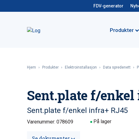
FDV-generator
Nyh
Produkter
Hjem
›
Produkter
›
Elektroinstallasjon
›
Data spredenett
›
P
Sent.plate f/enkel
Sent.plate f/enkel infra+ RJ45
På lager
Varenummer: 078609
Se dokumenter