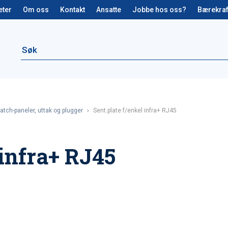
eter
Om oss
Kontakt
Ansatte
Jobbe hos oss?
Bærekraf
atch-paneler, uttak og plugger
›
Sent.plate f/enkel infra+ RJ45
 infra+ RJ45