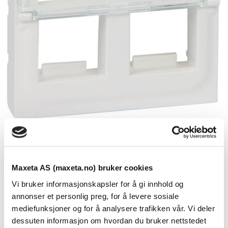
Adapter for RJ 45 Mosaic - for 2
Keystone RJ45, hvitt
Maxeta AS (maxeta.no) bruker cookies
Se dokumenter
Vi bruker informasjonskapsler for å gi innhold og
annonser et personlig preg, for å levere sosiale
mediefunksjoner og for å analysere trafikken vår. Vi deler
Adapter for RJ 45 Mosaic – for 2 Keystone RJ45, hvitt
dessuten informasjon om hvordan du bruker nettstedet