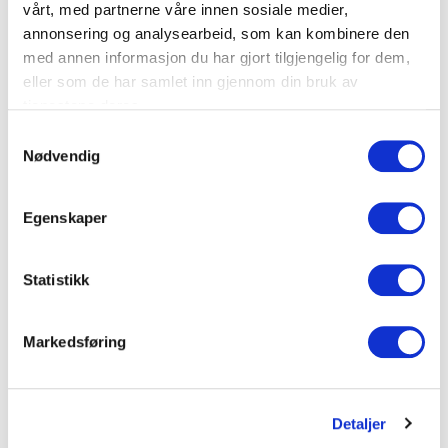
vårt, med partnerne våre innen sosiale medier,
annonsering og analysearbeid, som kan kombinere den
Teknisk informasjon
med annen informasjon du har gjort tilgjengelig for dem,
eller som de har samlet inn gjennom din bruk av
Spesifikasjoner
tjenestene deres.
S
Antall uttak
2
Nødvendig
a
m
Farge
Hvit
t
Egenskaper
y
Dokumenter
k
k
Statistikk
e
FDV Dokumentasjon
v
Markedsføring
a
l
Produktark
g
Detaljer