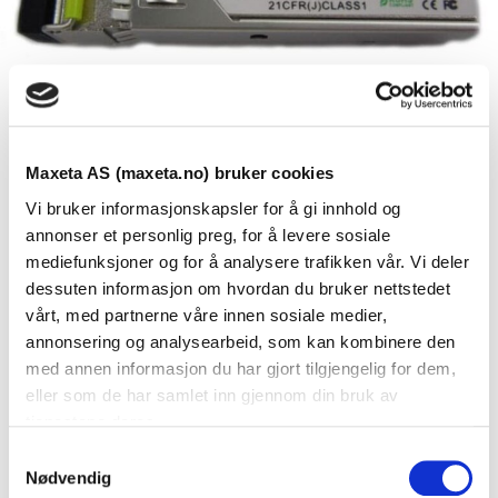
Maxeta AS (maxeta.no) bruker cookies
Vi bruker informasjonskapsler for å gi innhold og
annonser et personlig preg, for å levere sosiale
mediefunksjoner og for å analysere trafikken vår. Vi deler
dessuten informasjon om hvordan du bruker nettstedet
Se dokumenter
vårt, med partnerne våre innen sosiale medier,
annonsering og analysearbeid, som kan kombinere den
med annen informasjon du har gjort tilgjengelig for dem,
Dokumenter
eller som de har samlet inn gjennom din bruk av
tjenestene deres.
S
FDV Dokumentasjon
Nødvendig
a