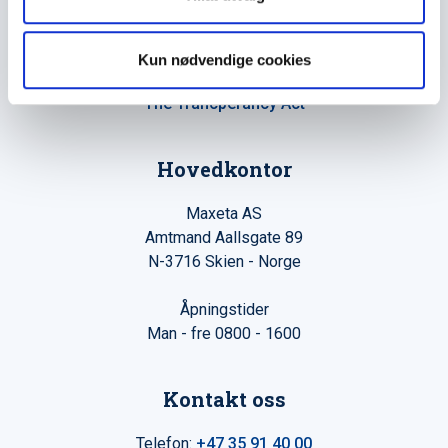
Maxeta AS har forsynt Norge med elektro-tekniske
produkter helt siden 1960.
Kun nødvendige cookies
The Trancperancy Act
Hovedkontor
Maxeta AS
Amtmand Aallsgate 89
N-3716 Skien - Norge
Åpningstider
Man - fre 0800 - 1600
Kontakt oss
Telefon:
+47 35 91 40 00