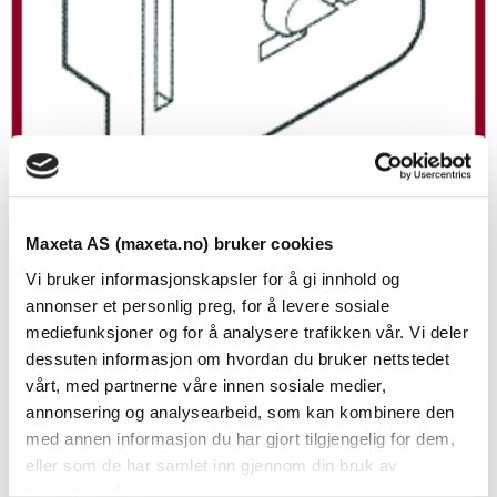
Maxeta AS (maxeta.no) bruker cookies
Skinnemont. feste for hor. kanal
Vi bruker informasjonskapsler for å gi innhold og
annonser et personlig preg, for å levere sosiale
Se dokumenter
mediefunksjoner og for å analysere trafikken vår. Vi deler
dessuten informasjon om hvordan du bruker nettstedet
Slisset kanalsystem består av et vidt spekter av
vårt, med partnerne våre innen sosiale medier,
tilleggsutstyr for festing, merking, skillevegger,
annonsering og analysearbeid, som kan kombinere den
med annen informasjon du har gjort tilgjengelig for dem,
kabelbeskyttelse og verktøy.
eller som de har samlet inn gjennom din bruk av
tjenestene deres.