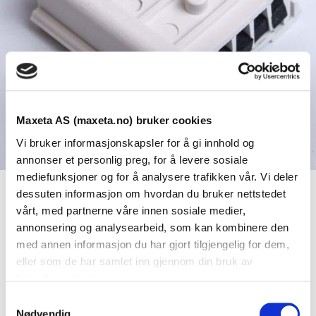
Maxeta AS (maxeta.no) bruker cookies
Vi bruker informasjonskapsler for å gi innhold og
annonser et personlig preg, for å levere sosiale
mediefunksjoner og for å analysere trafikken vår. Vi deler
dessuten informasjon om hvordan du bruker nettstedet
Se dokumenter
vårt, med partnerne våre innen sosiale medier,
annonsering og analysearbeid, som kan kombinere den
med annen informasjon du har gjort tilgjengelig for dem,
Dokumenter
eller som de har samlet inn gjennom din bruk av
tjenestene deres.
S
Nødvendig
FDV Dokumentasjon