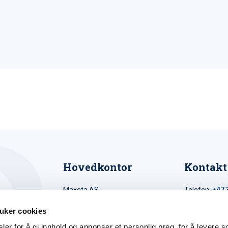
Hovedkontor
Kontakt
Maxeta AS
Telefon:
+47 
Amtmand Aallsgate 89
Epost:
maxet
uker cookies
N-3716 Skien - Norge
er for å gi innhold og annonser et personlig preg, for å levere s