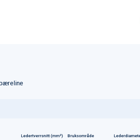
/bæreline
Ledertverrsnitt (mm²)
Bruksområde
Lederdiamet