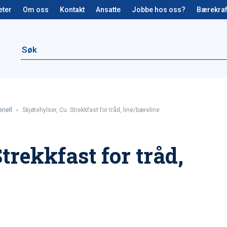
eter
Om oss
Kontakt
Ansatte
Jobbe hos oss?
Bærekraf
riell
›
Skjøtehylser, Cu. Strekkfast for tråd, line/bæreline
Strekkfast for tråd,