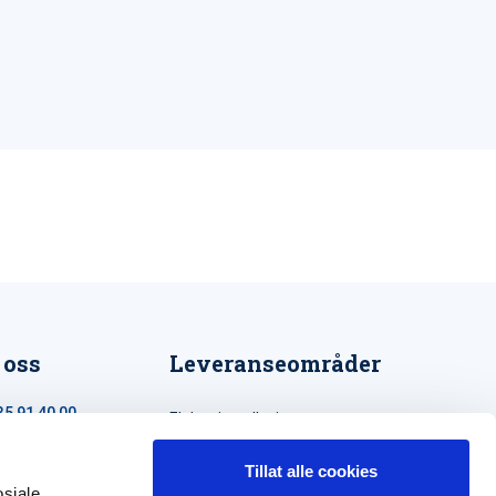
 oss
Leveranseområder
35 91 40 00
Elektroinstallasjon
a@maxeta.no
Elforsyning
Tillat alle cookies
osiale
Jernbane