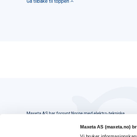
Gå tilbake til toppen
Maxeta AS har forsynt Norge med elektro-tekniske
produkter helt siden 1960.
Maxeta AS (maxeta.no) br
The Trancperancy Act
Vi bruker informasjonskapsl