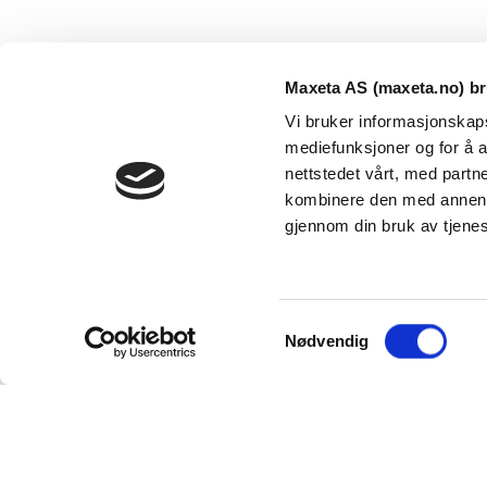
Maxeta AS (maxeta.no) br
Vi bruker informasjonskapsl
mediefunksjoner og for å a
nettstedet vårt, med part
kombinere den med annen in
Maxeta AS har forsynt Norge med elektro-tekniske
gjennom din bruk av tjene
produkter helt siden 1960.
The Trancperancy Act
S
© 2026 Maxeta AS. Alle rettigheter reservert.
Nødvendig
a
m
t
y
Vi bruker informasjonskapsler (cookies). Ved at du fortset
dette.
Les mer om personvern og vårt bruk av informas
k
k