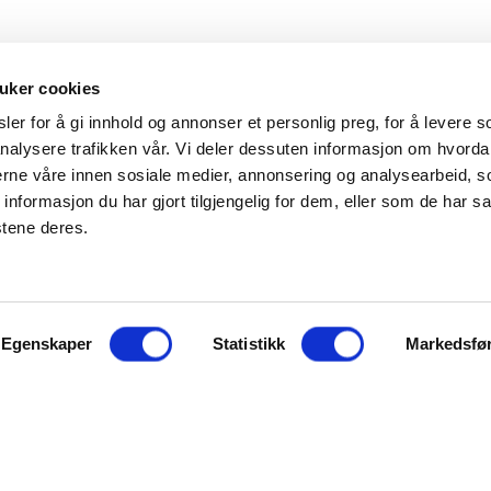
uker cookies
er for å gi innhold og annonser et personlig preg, for å levere s
nalysere trafikken vår. Vi deler dessuten informasjon om hvorda
Hovedkontor
Kontakt
nerne våre innen sosiale medier, annonsering og analysearbeid, 
formasjon du har gjort tilgjengelig for dem, eller som de har sa
Maxeta AS
Telefon:
+47 
stene deres.
Amtmand Aallsgate 89
Epost:
maxet
N-3716 Skien - Norge
Åpningstider
Egenskaper
Man - fre 0800 - 1600
Statistikk
Markedsfø
ter å bruke maxeta.no, forutsetter vi at du samtykker til
jonskapsler her.