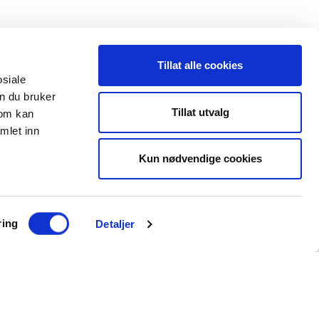
Tillat alle cookies
osiale
n du bruker
 oss
Leveranseområder
Tillat utvalg
som kan
mlet inn
35 91 40 00
Elektroinstallasjon
a@maxeta.no
Kun nødvendige cookies
Elforsyning
Jernbane
Helse og omsorg
ring
Detaljer