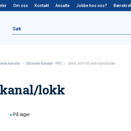
eter
Om oss
Kontakt
Ansatte
Jobbe hos oss?
Bærekraf
sede kanaler
›
Slissede kanaler - PVC
›
Sliss, 60×100 ledn.kanal/lokk
n.kanal/lokk
På lager