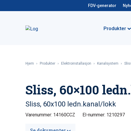
FDV-generator
Nyh
Produkter
Hjem
›
Produkter
›
Elektroinstallasjon
›
Kanalsystem
›
Slis
Sliss, 60×100 led
Sliss, 60x100 ledn.kanal/lokk
Varenummer: 14160CCZ
El-nummer: 1210297
Se dokumenter