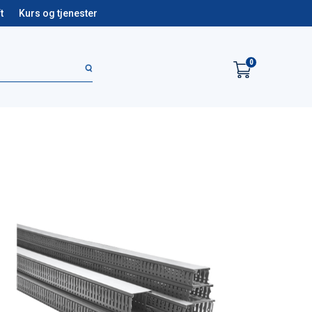
t
Kurs og tjenester
0