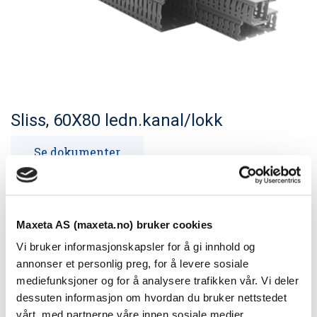
Sliss, 60X80 ledn.kanal/lokk
Se dokumenter
Et nytt produkt som møter den profesjonelle tavlebyggers
krav til kabelkanal.
Maxeta AS (maxeta.no) bruker cookies
Vi bruker informasjonskapsler for å gi innhold og
Teknisk informasjon
annonser et personlig preg, for å levere sosiale
mediefunksjoner og for å analysere trafikken vår. Vi deler
dessuten informasjon om hvordan du bruker nettstedet
Størrelse
vårt, med partnerne våre innen sosiale medier,