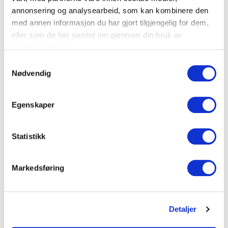
annonsering og analysearbeid, som kan kombinere den
Bredde (mm)
60
med annen informasjon du har gjort tilgjengelig for dem,
eller som de har samlet inn gjennom din bruk av
Høyde (mm)
80
tjenestene deres.
Standard lengde (m)
2
S
Nødvendig
a
Lokkbredde (mm)
60
m
t
Egenskaper
Dokumenter
y
k
k
Statistikk
e
FDV Dokumentasjon
v
Markedsføring
a
Produktark
l
g
Detaljer
LEGG TIL I KURV