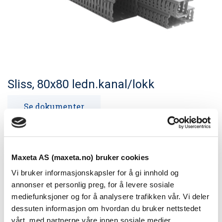
Sliss, 80x80 ledn.kanal/lokk
Se dokumenter
Et nytt produkt som møter den profesjonelle tavlebyggers
krav til kabelkanal.
Maxeta AS (maxeta.no) bruker cookies
Vi bruker informasjonskapsler for å gi innhold og
Teknisk informasjon
annonser et personlig preg, for å levere sosiale
mediefunksjoner og for å analysere trafikken vår. Vi deler
dessuten informasjon om hvordan du bruker nettstedet
Størrelse
vårt, med partnerne våre innen sosiale medier,