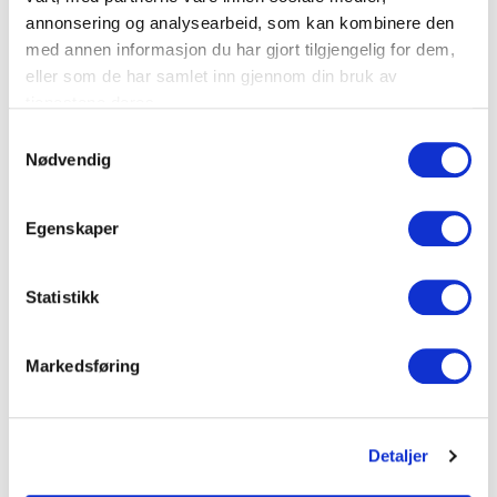
annonsering og analysearbeid, som kan kombinere den
Bredde (mm)
80
med annen informasjon du har gjort tilgjengelig for dem,
eller som de har samlet inn gjennom din bruk av
Høyde (mm)
80
tjenestene deres.
Standard lengde (m)
2
S
Nødvendig
a
Lokkbredde (mm)
80
m
t
Egenskaper
Dokumenter
y
k
k
Statistikk
e
FDV Dokumentasjon
v
Markedsføring
a
Produktark
l
g
Detaljer
LEGG TIL I KURV