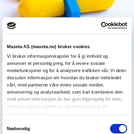
Maxeta AS (maxeta.no) bruker cookies
Vi bruker informasjonskapsler for å gi innhold og
annonser et personlig preg, for å levere sosiale
mediefunksjoner og for å analysere trafikken vår. Vi deler
dessuten informasjon om hvordan du bruker nettstedet
Se dokumenter
vårt, med partnerne våre innen sosiale medier,
annonsering og analysearbeid, som kan kombinere den
med annen informasjon du har gjort tilgjengelig for dem,
Dokumenter
eller som de har samlet inn gjennom din bruk av
tjenestene deres.
S
FDV Dokumentasjon
Nødvendig
a