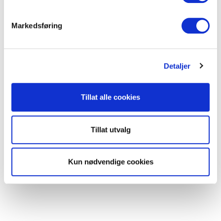
POE: POE++ Type 4
e
v
Trommel størrelse: 500m
Markedsføring
a
l
g
Dokumenter
Detaljer
FDV Dokumentasjon
Tillat alle cookies
Produktark
Tillat utvalg
Kun nødvendige cookies
LEGG TIL I KURV