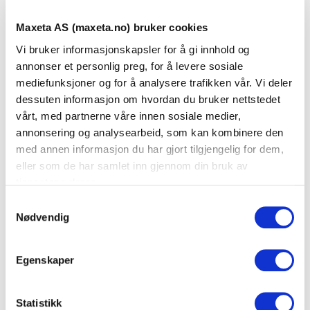
dGlink systemkabel er en halogenfri katogorikabel med
Maxeta AS (maxeta.no) bruker cookies
overføringshastighet opp til 10 Gbit/s ved en frekvens på
Vi bruker informasjonskapsler for å gi innhold og
500 MHz, Med leder diameter AWG 23 håndterer kabelen
annonser et personlig preg, for å levere sosiale
mediefunksjoner og for å analysere trafikken vår. Vi deler
POE++,
dessuten informasjon om hvordan du bruker nettstedet
Kabelen inngår i dGlink sin systemgaranti på 25 år ved bruk
vårt, med partnerne våre innen sosiale medier,
av dGlink Keystone. Kabelen oppfyller kravene i
annonsering og analysearbeid, som kan kombinere den
med annen informasjon du har gjort tilgjengelig for dem,
standardene; ISO/IEC 11801, EN 50173 og TIA-568.2 samt
eller som de har samlet inn gjennom din bruk av
IEEE802.3af,IEEE802.bt
tjenestene deres.
S
Egenskaper:
Nødvendig
a
NVP verdi: 76
m
Farge: Blå
t
Egenskaper
y
Brannklasse: DCA-s2,d1,a1
k
Segresjonsklasse: D
k
Statistikk