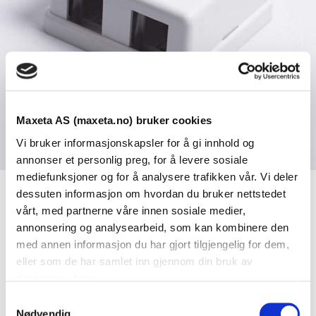
Maxeta AS (maxeta.no) bruker cookies
Vi bruker informasjonskapsler for å gi innhold og
annonser et personlig preg, for å levere sosiale
mediefunksjoner og for å analysere trafikken vår. Vi deler
dessuten informasjon om hvordan du bruker nettstedet
Se dokumenter
vårt, med partnerne våre innen sosiale medier,
annonsering og analysearbeid, som kan kombinere den
med annen informasjon du har gjort tilgjengelig for dem,
Dokumenter
eller som de har samlet inn gjennom din bruk av
tjenestene deres.
S
Nødvendig
FDV Dokumentasjon