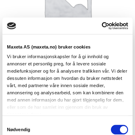
Maxeta AS (maxeta.no) bruker cookies
Vi bruker informasjonskapsler for å gi innhold og
annonser et personlig preg, for å levere sosiale
mediefunksjoner og for å analysere trafikken vår. Vi deler
dessuten informasjon om hvordan du bruker nettstedet
Se dokumenter
vårt, med partnerne våre innen sosiale medier,
annonsering og analysearbeid, som kan kombinere den
med annen informasjon du har gjort tilgjengelig for dem,
Dokumenter
eller som de har samlet inn gjennom din bruk av
tjenestene deres.
S
FDV Dokumentasjon
Nødvendig
a