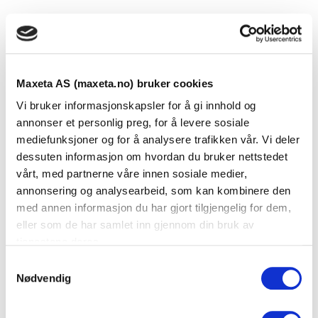
Utv. hjørne MC125, RAL9003, hvit
Se dokumenter
Maxeta AS (maxeta.no) bruker cookies
Utvendig hjørne for MAXCOMBI 125
Vi bruker informasjonskapsler for å gi innhold og
Standard farge: hvit RAL 9003 (HV)
annonser et personlig preg, for å levere sosiale
mediefunksjoner og for å analysere trafikken vår. Vi deler
Andre farger leveres på forespørsel.
dessuten informasjon om hvordan du bruker nettstedet
vårt, med partnerne våre innen sosiale medier,
Dokumenter
annonsering og analysearbeid, som kan kombinere den
med annen informasjon du har gjort tilgjengelig for dem,
eller som de har samlet inn gjennom din bruk av
tjenestene deres.
FDV Dokumentasjon
S
Nødvendig
a
Produktark
m
t