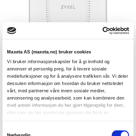
Maxeta AS (maxeta.no) bruker cookies
Vi bruker informasjonskapsler for å gi innhold og
annonser et personlig preg, for å levere sosiale
mediefunksjoner og for å analysere trafikken vår. Vi deler
dessuten informasjon om hvordan du bruker nettstedet
Se dokumenter
vårt, med partnerne våre innen sosiale medier,
annonsering og analysearbeid, som kan kombinere den
med annen informasjon du har gjort tilgjengelig for dem,
Dokumenter
eller som de har samlet inn gjennom din bruk av
tjenestene deres.
S
Nødvendig
FDV Dokumentasjon