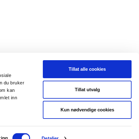
Tillat alle cookies
osiale
n du bruker
 oss
Leveranseområder
Tillat utvalg
som kan
mlet inn
35 91 40 00
Elektroinstallasjon
a@maxeta.no
Kun nødvendige cookies
Elforsyning
Jernbane
Helse og omsorg
ring
Detaljer