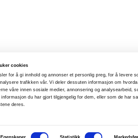
uker cookies
er for å gi innhold og annonser et personlig preg, for å levere s
nalysere trafikken vår. Vi deler dessuten informasjon om hvorda
Hovedkontor
Kontakt
nerne våre innen sosiale medier, annonsering og analysearbeid, 
formasjon du har gjort tilgjengelig for dem, eller som de har sa
Maxeta AS
Telefon:
+47 
stene deres.
Amtmand Aallsgate 89
Epost:
maxet
N-3716 Skien - Norge
Åpningstider
Egenskaper
Statistikk
Markedsfø
Man - fre 0800 - 1600