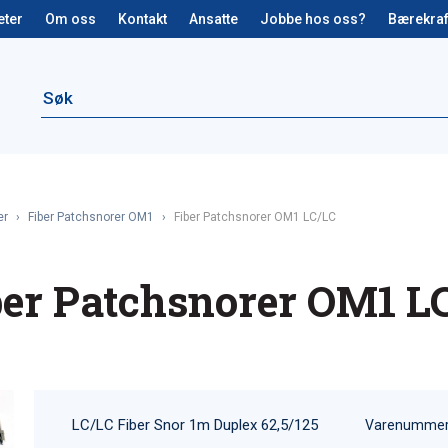
eter
Om oss
Kontakt
Ansatte
Jobbe hos oss?
Bærekraf
er
›
Fiber Patchsnorer OM1
›
Fiber Patchsnorer OM1 LC/LC
ber Patchsnorer OM1 L
LC/LC Fiber Snor 1m Duplex 62,5/125
Varenummer