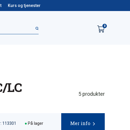
t
Kurs og tjenester
0
C/LC
5
produkter
Mer info
På lager
: 113301