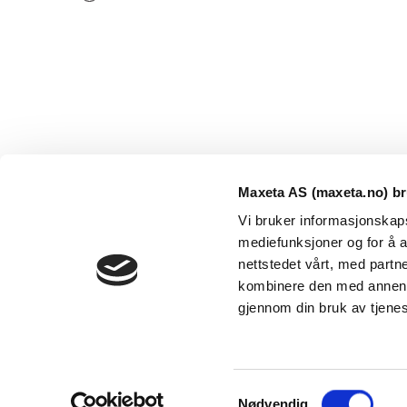
Maxeta AS (maxeta.no) br
Vi bruker informasjonskapsl
mediefunksjoner og for å a
nettstedet vårt, med part
kombinere den med annen in
Maxeta AS har forsynt Norge med elektro-tekniske
gjennom din bruk av tjene
produkter helt siden 1960.
The Trancperancy Act
S
© 2026 Maxeta AS. Alle rettigheter reservert.
Nødvendig