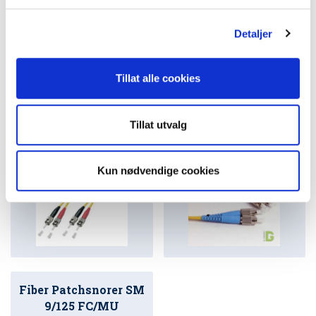
g
Detaljer
Tillat alle cookies
Fiber Patchsnorer SM
Fiber Patchsnorer SM
Tillat utvalg
9/125 ST/ST
9/125 FC/FC
Kun nødvendige cookies
Fiber Patchsnorer SM
9/125 FC/MU