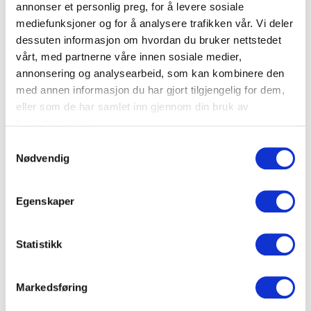
annonser et personlig preg, for å levere sosiale
mediefunksjoner og for å analysere trafikken vår. Vi deler
dessuten informasjon om hvordan du bruker nettstedet
vårt, med partnerne våre innen sosiale medier,
annonsering og analysearbeid, som kan kombinere den
med annen informasjon du har gjort tilgjengelig for dem,
Fiber Patchsnorer SM
Fiber Patchsnorer SM
eller som de har samlet inn gjennom din bruk av
9/125 SC/APC-SC/APC
9/125 SC/ST
tjenestene deres.
S
Nødvendig
a
m
t
Egenskaper
y
k
k
Statistikk
Fiber Patchsnorer SM
Fiber Patchsnorer SM
e
9/125 SC/FC
9/125 SC/MU
v
Markedsføring
a
l