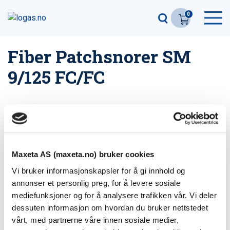
0
Fiber Patchsnorer SM
9/125 FC/FC
Filter
2
produkter
Maxeta AS (maxeta.no) bruker cookies
FC/FC Fiber Snor 1m Duplex 9/125
Vi bruker informasjonskapsler for å gi innhold og
Varenummer: 1123931
annonser et personlig preg, for å levere sosiale
mediefunksjoner og for å analysere trafikken vår. Vi deler
dessuten informasjon om hvordan du bruker nettstedet
FC/FC Fiber Snor 3m Duplex 9/125
vårt, med partnerne våre innen sosiale medier,
Varenummer: 1123933