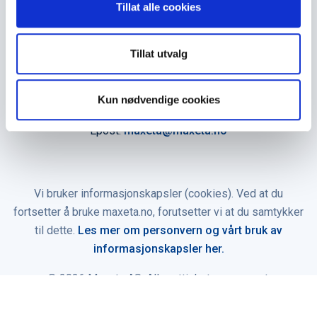
Tillat alle cookies
Åpningstider
Man - fre 0800 - 1600
Tillat utvalg
Kontakt oss
Kun nødvendige cookies
Telefon:
+47 35 91 40 00
Epost:
maxeta@maxeta.no
Vi bruker informasjonskapsler (cookies). Ved at du
fortsetter å bruke maxeta.no, forutsetter vi at du samtykker
til dette.
Les mer om personvern og vårt bruk av
informasjonskapsler her.
© 2026 Maxeta AS. Alle rettigheter reservert.