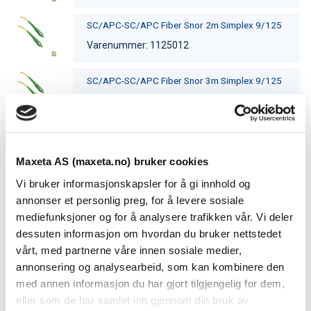
SC/APC-SC/APC Fiber Snor 2m Simplex 9/125
Varenummer: 1125012
SC/APC-SC/APC Fiber Snor 3m Simplex 9/125
Varenummer: 1125013
SC/APC-SC/APC Fiber Snor 1,5m Simplex 9/125
Varenummer: 1125015
Maxeta AS (maxeta.no) bruker cookies
Vi bruker informasjonskapsler for å gi innhold og
SC/APC-SC/APC Fiber Snor 1m Duplex 9/125
annonser et personlig preg, for å levere sosiale
Varenummer: 1125611
mediefunksjoner og for å analysere trafikken vår. Vi deler
dessuten informasjon om hvordan du bruker nettstedet
SC/APC-SC/APC Fiber Snor 2m Duplex 9/125
vårt, med partnerne våre innen sosiale medier,
annonsering og analysearbeid, som kan kombinere den
Varenummer: 1125612
med annen informasjon du har gjort tilgjengelig for dem,
eller som de har samlet inn gjennom din bruk av
SC/APC-SC/APC Fiber Snor 5m Duplex 9/125