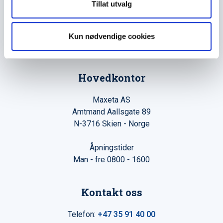
Tillat utvalg
Maxeta AS har forsynt Norge med elektro-tekniske
produkter helt siden 1960.
Kun nødvendige cookies
The Trancperancy Act
Hovedkontor
Maxeta AS
Amtmand Aallsgate 89
N-3716 Skien - Norge
Åpningstider
Man - fre 0800 - 1600
Kontakt oss
Telefon:
+47 35 91 40 00