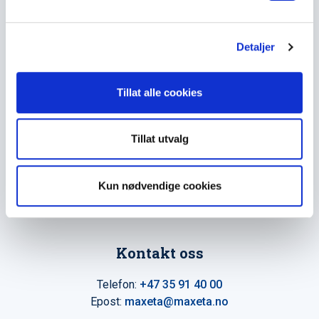
produkter helt siden 1960.
l
g
The Trancperancy Act
Detaljer
Hovedkontor
Tillat alle cookies
Maxeta AS
Amtmand Aallsgate 89
Tillat utvalg
N-3716 Skien - Norge
Kun nødvendige cookies
Åpningstider
Man - fre 0800 - 1600
Kontakt oss
Telefon:
+47 35 91 40 00
Epost:
maxeta@maxeta.no