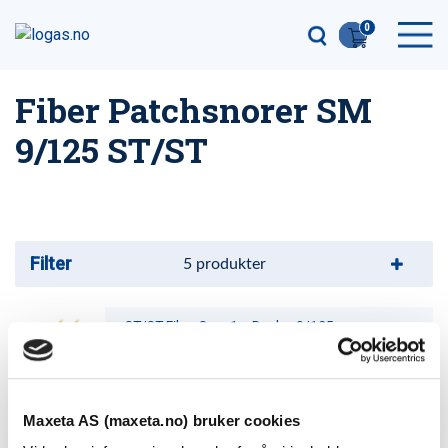
0
Fiber Patchsnorer SM
9/125 ST/ST
Filter
5
produkter
ST/ST Fiber Snor 1m Duplex 9/125
Varenummer: 1120031
ST/ST Fiber Snor 10m Duplex 9/125
Maxeta AS (maxeta.no) bruker cookies
Varenummer: 11200310