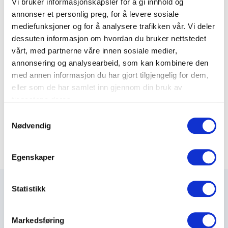
Vi bruker informasjonskapsler for å gi innhold og
annonser et personlig preg, for å levere sosiale
ST/ST Fiber Snor 2m Duplex 9/125
mediefunksjoner og for å analysere trafikken vår. Vi deler
Varenummer: 1120032
dessuten informasjon om hvordan du bruker nettstedet
vårt, med partnerne våre innen sosiale medier,
ST/ST Fiber Snor 3m Duplex 9/125
annonsering og analysearbeid, som kan kombinere den
Varenummer: 1120033
med annen informasjon du har gjort tilgjengelig for dem,
eller som de har samlet inn gjennom din bruk av
tjenestene deres.
ST/ST Fiber Snor 5m Duplex 9/125
Varenummer: 1120035
S
Nødvendig
a
m
t
Egenskaper
y
k
k
Statistikk
e
v
Markedsføring
Maxeta AS har forsynt Norge med elektro-tekniske
a