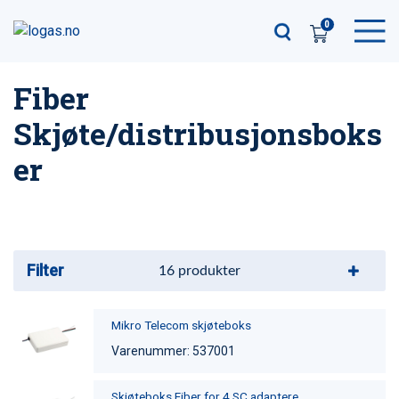
0
Fiber
Skjøte/distribusjonsboks
er
Filter
16
produkter
Mikro Telecom skjøteboks
Varenummer: 537001
Skjøteboks Fiber for 4 SC adaptere