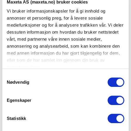
Maxeta AS (maxeta.no) bruker cookies
Skjøte/termineringsboks 24 fiber FTTx
Vi bruker informasjonskapsler for å gi innhold og
Varenummer: 537018
annonser et personlig preg, for å levere sosiale
mediefunksjoner og for å analysere trafikken vår. Vi deler
Skjøte/termineringsboks 32 fiber FTTx
dessuten informasjon om hvordan du bruker nettstedet
vårt, med partnerne våre innen sosiale medier,
Varenummer: 537019
annonsering og analysearbeid, som kan kombinere den
med annen informasjon du har gjort tilgjengelig for dem,
Skjøte/termineringsboks 48 fiber FTTx
eller som de har samlet inn gjennom din bruk av
Varenummer: 537020
tjenestene deres.
S
Fiber termineringspunkt PV 2 fiber FTTH
Nødvendig
a
Varenummer: 537021
m
t
Egenskaper
FTTH Ramme med 2xSC Simplex SM
y
Varenummer: 537029
k
k
Statistikk
Skjøteboks Fiber IP 66 S
e