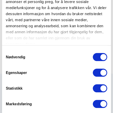
annonser et personlig preg, for å levere sosiale
Varenummer: 54208200
mediefunksjoner og for å analysere trafikken vår. Vi deler
dessuten informasjon om hvordan du bruker nettstedet
12 x MM 50/125 – OM2 – 100m
vårt, med partnerne våre innen sosiale medier,
annonsering og analysearbeid, som kan kombinere den
Varenummer: 54212100
med annen informasjon du har gjort tilgjengelig for dem,
eller som de har samlet inn gjennom din bruk av
12 x MM 50/125 – OM2 – 500m
tjenestene deres.
Varenummer: 54212500
S
Nødvendig
a
m
t
Egenskaper
y
k
k
Statistikk
e
Maxeta AS har forsynt Norge med elektro-tekniske
v
Markedsføring
produkter helt siden 1960.
a
l