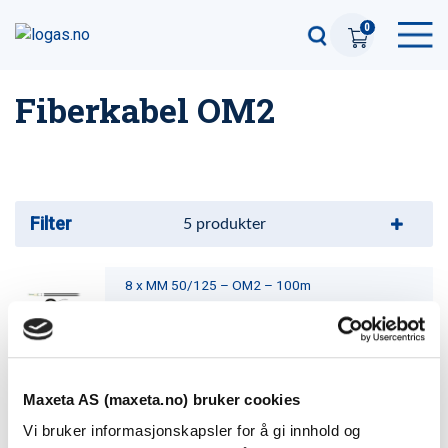
0
Fiberkabel OM2
Filter
5
produkter
8 x MM 50/125 – OM2 – 100m
Varenummer: 54208100
8 x MM 50/125 – OM2 – 500m
Varenummer: 542081500
Maxeta AS (maxeta.no) bruker cookies
Vi bruker informasjonskapsler for å gi innhold og
8 x MM 50/125 – OM2 – 200m