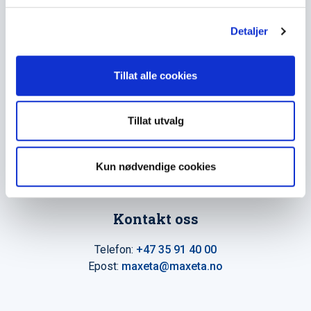
The Trancperancy Act
g
Detaljer
Hovedkontor
Tillat alle cookies
Maxeta AS
Amtmand Aallsgate 89
Tillat utvalg
N-3716 Skien - Norge
Åpningstider
Kun nødvendige cookies
Man - fre 0800 - 1600
Kontakt oss
Telefon:
+47 35 91 40 00
Epost:
maxeta@maxeta.no