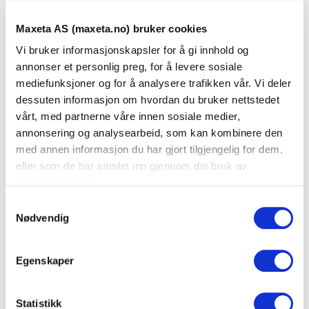
Maxeta AS (maxeta.no) bruker cookies
Abbonentkabel AXAI G2 SM G.657.A2 4mm
El-nummer: 1002207
Vi bruker informasjonskapsler for å gi innhold og
annonser et personlig preg, for å levere sosiale
Varenummer: 534003
mediefunksjoner og for å analysere trafikken vår. Vi deler
dessuten informasjon om hvordan du bruker nettstedet
Abbonentkabel AXAI G4 SM G.657.A2 4mm
vårt, med partnerne våre innen sosiale medier,
El-nummer: 1003449
annonsering og analysearbeid, som kan kombinere den
Varenummer: 534005
med annen informasjon du har gjort tilgjengelig for dem,
eller som de har samlet inn gjennom din bruk av
4xSM 9/125 Fast Kledning 250m
tjenestene deres.
Varenummer: 55504250
S
Nødvendig
a
4xSM 9/125 Fast Kledning 500m
m
Varenummer: 55504500
t
Egenskaper
y
k
k
Statistikk