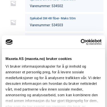
Varenummer: 534502
Sjøkabel SM 48 fiber- Maks 50m
Varenummer: 534503
Sjøkabel SM 72 fiber- Maks 50m
Varenummer: 534504
Sjøkabel SM 96 fiber- Maks 50m
Maxeta AS (maxeta.no) bruker cookies
Varenummer: 534505
Vi bruker informasjonskapsler for å gi innhold og
annonser et personlig preg, for å levere sosiale
Sjøkabel SM-600m dybde-12 fiber Stainless steel
mediefunksjoner og for å analysere trafikken vår. Vi deler
Central tube
dessuten informasjon om hvordan du bruker nettstedet
Varenummer: 53611282
vårt, med partnerne våre innen sosiale medier,
annonsering og analysearbeid, som kan kombinere den
Sjøkabel SM-600m dybde-24 fiber Stainless steel
med annen informasjon du har gjort tilgjengelig for dem,
Central tube
eller som de har samlet inn gjennom din bruk av