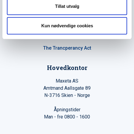
Tillat utvalg
Kun nødvendige cookies
Maxeta AS har forsynt Norge med elektro-tekniske
produkter helt siden 1960.
The Trancperancy Act
Hovedkontor
Maxeta AS
Amtmand Aallsgate 89
N-3716 Skien - Norge
Åpningstider
Man - fre 0800 - 1600