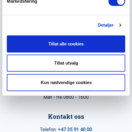
Markedsføring
a
Maxeta AS har forsynt Norge med elektro-tekniske
l
produkter helt siden 1960.
g
Detaljer
The Trancperancy Act
Tillat alle cookies
Hovedkontor
Maxeta AS
Tillat utvalg
Amtmand Aallsgate 89
N-3716 Skien - Norge
Kun nødvendige cookies
Åpningstider
Man - fre 0800 - 1600
Kontakt oss
Telefon:
+47 35 91 40 00