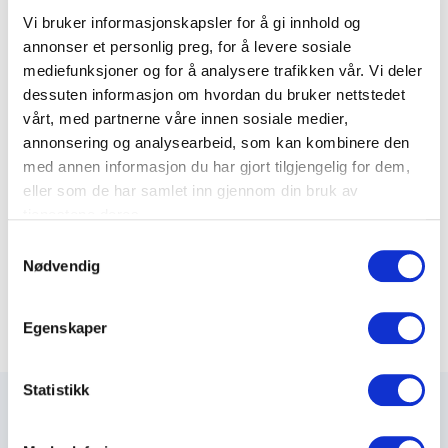
Vi bruker informasjonskapsler for å gi innhold og
Varenummer: 53104012
annonser et personlig preg, for å levere sosiale
mediefunksjoner og for å analysere trafikken vår. Vi deler
MPO kabel SM OS2 24G 60m
dessuten informasjon om hvordan du bruker nettstedet
Varenummer: 53104013
vårt, med partnerne våre innen sosiale medier,
annonsering og analysearbeid, som kan kombinere den
MPO kabel SM OS2 12G 30m
med annen informasjon du har gjort tilgjengelig for dem,
Varenummer: 53104030
eller som de har samlet inn gjennom din bruk av
tjenestene deres.
MPO kabel SM OS2 12G 60m
S
Nødvendig
Varenummer: 53104060
a
m
t
Egenskaper
y
k
k
Statistikk
e
v