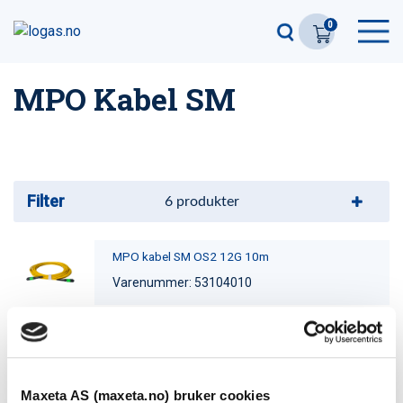
0
MPO Kabel SM
Filter
6
produkter
MPO kabel SM OS2 12G 10m
Varenummer: 53104010
MPO kabel SM OS2 24G 10m
Varenummer: 53104011
Maxeta AS (maxeta.no) bruker cookies
MPO kabel SM OS2 24G 30m