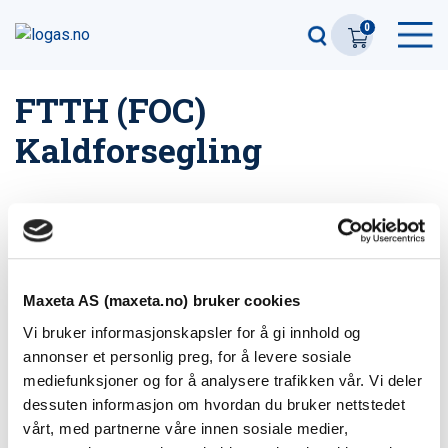
0
FTTH (FOC)
Kaldforsegling
Filter
2
produkter
Maxeta AS (maxeta.no) bruker cookies
(FOC) Rund Kaldforsegling 1×20 mm Kabel
Vi bruker informasjonskapsler for å gi innhold og
Varenummer: 568176
annonser et personlig preg, for å levere sosiale
mediefunksjoner og for å analysere trafikken vår. Vi deler
dessuten informasjon om hvordan du bruker nettstedet
(FOC) Rund Kaldforsegling 8×6,4 mm Kabel
vårt, med partnerne våre innen sosiale medier,
Varenummer: 568177