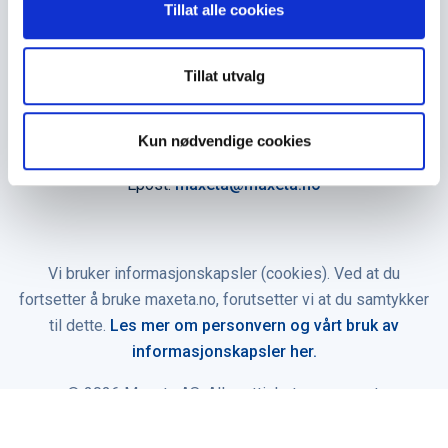
Tillat alle cookies
Åpningstider
Man - fre 0800 - 1600
Tillat utvalg
Kontakt oss
Kun nødvendige cookies
Telefon:
+47 35 91 40 00
Epost:
maxeta@maxeta.no
Vi bruker informasjonskapsler (cookies). Ved at du
fortsetter å bruke maxeta.no, forutsetter vi at du samtykker
til dette.
Les mer om personvern og vårt bruk av
informasjonskapsler her.
© 2026 Maxeta AS. Alle rettigheter reservert.