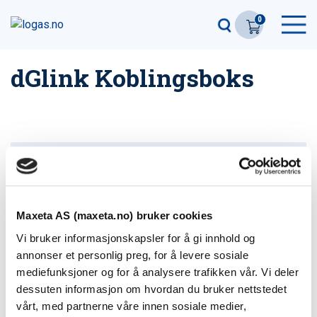
0
dGlink Koblingsboks
Filter
2
produkter
dGLink Koblingsboks innfelt
Maxeta AS (maxeta.no) bruker cookies
El-nummer: 6905110
Vi bruker informasjonskapsler for å gi innhold og
Varenummer: 30401021
annonser et personlig preg, for å levere sosiale
mediefunksjoner og for å analysere trafikken vår. Vi deler
dGLink Koblingsboks på vegg
dessuten informasjon om hvordan du bruker nettstedet
El-nummer: 6905111
vårt, med partnerne våre innen sosiale medier,
Varenummer: 30402021