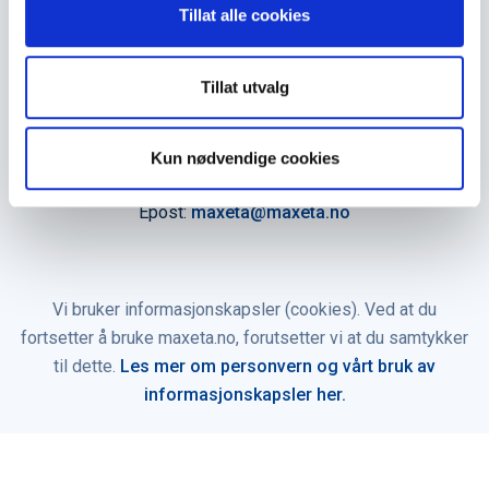
Tillat alle cookies
Åpningstider
Man - fre 0800 - 1600
Tillat utvalg
Kontakt oss
Kun nødvendige cookies
Telefon:
+47 35 91 40 00
Epost:
maxeta@maxeta.no
Vi bruker informasjonskapsler (cookies). Ved at du
fortsetter å bruke maxeta.no, forutsetter vi at du samtykker
til dette.
Les mer om personvern og vårt bruk av
informasjonskapsler her.
© 2026 Maxeta AS. Alle rettigheter reservert.