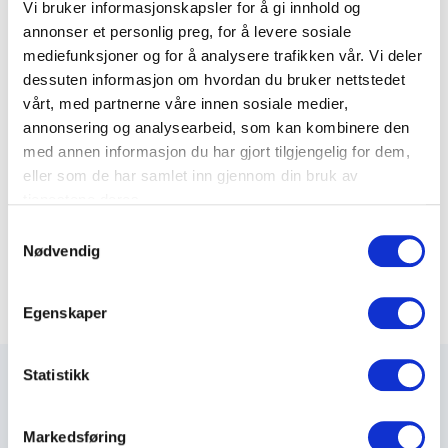
Vi bruker informasjonskapsler for å gi innhold og
annonser et personlig preg, for å levere sosiale
mediefunksjoner og for å analysere trafikken vår. Vi deler
Patchkabler Kat.6
dessuten informasjon om hvordan du bruker nettstedet
dGlink UTP Premium
vårt, med partnerne våre innen sosiale medier,
annonsering og analysearbeid, som kan kombinere den
med annen informasjon du har gjort tilgjengelig for dem,
eller som de har samlet inn gjennom din bruk av
tjenestene deres.
S
Nødvendig
a
m
t
Egenskaper
y
k
k
Statistikk
e
v
Markedsføring
a
Maxeta AS har forsynt Norge med elektro-tekniske