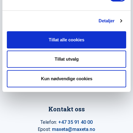
l
produkter helt siden 1960.
g
Detaljer
The Trancperancy Act
Hovedkontor
Tillat alle cookies
Maxeta AS
Tillat utvalg
Amtmand Aallsgate 89
N-3716 Skien - Norge
Kun nødvendige cookies
Åpningstider
Man - fre 0800 - 1600
Kontakt oss
Telefon:
+47 35 91 40 00
Epost:
maxeta@maxeta.no