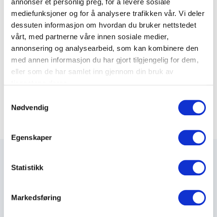
annonser et personlig preg, for å levere sosiale
Splittere/overganger
Splittere/overganger
mediefunksjoner og for å analysere trafikken vår. Vi deler
Balun
Telefon
dessuten informasjon om hvordan du bruker nettstedet
vårt, med partnerne våre innen sosiale medier,
annonsering og analysearbeid, som kan kombinere den
med annen informasjon du har gjort tilgjengelig for dem,
eller som de har samlet inn gjennom din bruk av
tjenestene deres.
S
Nødvendig
a
m
t
Egenskaper
y
k
k
Statistikk
e
Maxeta AS har forsynt Norge med elektro-tekniske
v
Markedsføring
produkter helt siden 1960.
a
l