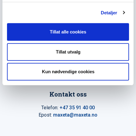
The Trancperancy Act
g
Detaljer
Hovedkontor
Tillat alle cookies
Maxeta AS
Amtmand Aallsgate 89
Tillat utvalg
N-3716 Skien - Norge
Åpningstider
Kun nødvendige cookies
Man - fre 0800 - 1600
Kontakt oss
Telefon:
+47 35 91 40 00
Epost:
maxeta@maxeta.no