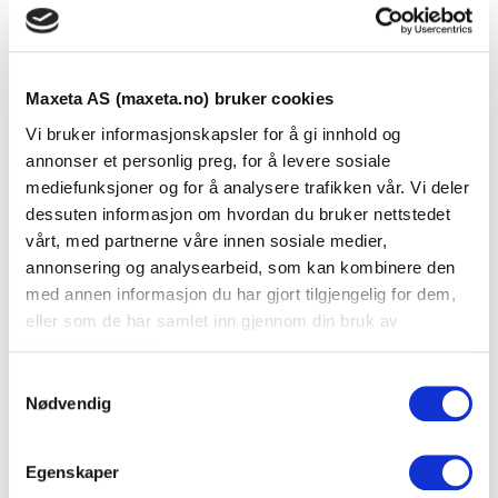
Aksesspunkt
Fiberkonvertere
Maxeta AS (maxeta.no) bruker cookies
Vi bruker informasjonskapsler for å gi innhold og
annonser et personlig preg, for å levere sosiale
mediefunksjoner og for å analysere trafikken vår. Vi deler
dessuten informasjon om hvordan du bruker nettstedet
vårt, med partnerne våre innen sosiale medier,
annonsering og analysearbeid, som kan kombinere den
med annen informasjon du har gjort tilgjengelig for dem,
eller som de har samlet inn gjennom din bruk av
SFP
tjenestene deres.
S
Nødvendig
a
m
t
Egenskaper
y