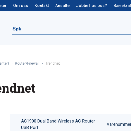
eter
Om oss
Kontakt
Ansatte
Jobbe hos oss?
Bærekraf
enter)
›
Router/Firewall
›
Trendnet
endnet
AC1900 Dual Band Wireless AC Router
Varenummer
USB Port