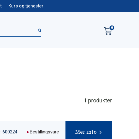
t
Kurs og tjenester
0
1
produkter
Mer info
Bestillingsvare
: 600224