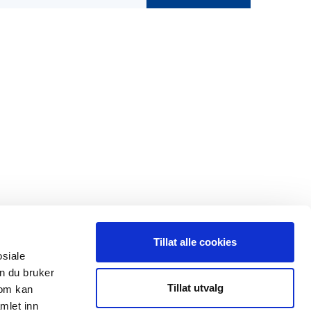
Tillat alle cookies
osiale
n du bruker
 oss
Leveranseområder
Tillat utvalg
som kan
mlet inn