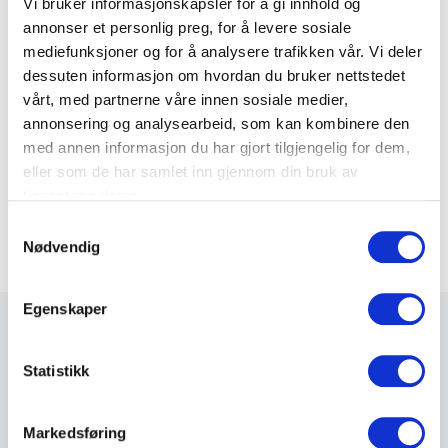
Vi bruker informasjonskapsler for å gi innhold og
Varenummer: 65338080
annonser et personlig preg, for å levere sosiale
mediefunksjoner og for å analysere trafikken vår. Vi deler
dessuten informasjon om hvordan du bruker nettstedet
Signa Dobbel ramme tilpasset Rehau kanal
vårt, med partnerne våre innen sosiale medier,
Varenummer: 65338081
annonsering og analysearbeid, som kan kombinere den
med annen informasjon du har gjort tilgjengelig for dem,
Signa Trippel ramme tilpasset Rehau kanal
eller som de har samlet inn gjennom din bruk av
Varenummer: 65339081
tjenestene deres.
S
Nødvendig
a
m
t
Egenskaper
y
k
k
Statistikk
e
Maxeta AS har forsynt Norge med elektro-tekniske
v
produkter helt siden 1960.
Markedsføring
a