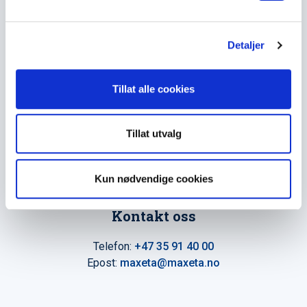
l
The Trancperancy Act
g
Detaljer
Hovedkontor
Maxeta AS
Tillat alle cookies
Amtmand Aallsgate 89
N-3716 Skien - Norge
Tillat utvalg
Åpningstider
Man - fre 0800 - 1600
Kun nødvendige cookies
Kontakt oss
Telefon:
+47 35 91 40 00
Epost:
maxeta@maxeta.no