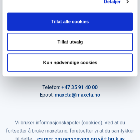
Hovedkontor
Detaljer
Maxeta AS
Tillat alle cookies
Amtmand Aallsgate 89
N-3716 Skien - Norge
Tillat utvalg
Åpningstider
Man - fre 0800 - 1600
Kun nødvendige cookies
Kontakt oss
Telefon:
+47 35 91 40 00
Epost:
maxeta@maxeta.no
Vi bruker informasjonskapsler (cookies). Ved at du
fortsetter å bruke maxeta.no, forutsetter vi at du samtykker
til dette.
Les mer om personvern og vårt bruk av