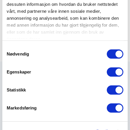
dessuten informasjon om hvordan du bruker nettstedet
Varenummer: 403908
vårt, med partnerne våre innen sosiale medier,
annonsering og analysearbeid, som kan kombinere den
10″ Strømlist med 3 uttak
med annen informasjon du har gjort tilgjengelig for dem,
Varenummer: 5191670
eller som de har samlet inn gjennom din bruk av
tjenestene deres.
S
Nødvendig
a
m
t
Egenskaper
y
k
k
Statistikk
Maxeta AS har forsynt Norge med elektro-tekniske
e
produkter helt siden 1960.
v
Markedsføring
a
The Trancperancy Act
l
g