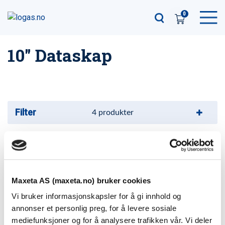
0
10" Dataskap
Filter
4
produkter
10″ Dataskap 6U (sort)
Varenummer: 9953100
Maxeta AS (maxeta.no) bruker cookies
10″ Hylle for Dataskap 1U-Grå
Vi bruker informasjonskapsler for å gi innhold og
Varenummer: 403008
annonser et personlig preg, for å levere sosiale
mediefunksjoner og for å analysere trafikken vår. Vi deler
10″ Hylle for Dataskap 1U-Sort