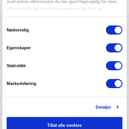
med annen informasjon du har gjort tilgjengelig for dem,
eller som de har samlet inn gjennom din bruk av
tjenestene deres.
S
Nødvendig
a
m
Maxeta AS har forsynt Norge med elektro-tekniske
t
Egenskaper
produkter helt siden 1960.
y
k
The Trancperancy Act
k
Statistikk
e
v
Hovedkontor
Markedsføring
a
l
Maxeta AS
g
Amtmand Aallsgate 89
Detaljer
N-3716 Skien - Norge
Åpningstider
Tillat alle cookies