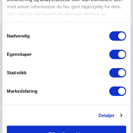
med annen informasjon du har gjort tilgjengelig for dem,
eller som de har samlet inn gjennom din bruk av
tjenestene deres.
S
Nødvendig
a
m
t
Egenskaper
Maxeta AS har forsynt Norge med elektro-tekniske
y
produkter helt siden 1960.
k
k
Statistikk
The Trancperancy Act
e
v
Markedsføring
a
Hovedkontor
l
g
Maxeta AS
Detaljer
Amtmand Aallsgate 89
N-3716 Skien - Norge