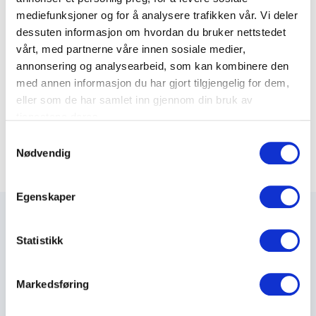
Varenummer: 332350003
mediefunksjoner og for å analysere trafikken vår. Vi deler
dessuten informasjon om hvordan du bruker nettstedet
Avgreningsklemmer, ISO, m/pakningsinnlegg
vårt, med partnerne våre innen sosiale medier,
2 varianter
annonsering og analysearbeid, som kan kombinere den
med annen informasjon du har gjort tilgjengelig for dem,
Avgreningssikringer, ISO
eller som de har samlet inn gjennom din bruk av
tjenestene deres.
6 varianter
S
Nødvendig
a
m
t
Egenskaper
y
k
k
Statistikk
e
Maxeta AS har forsynt Norge med elektro-tekniske
v
produkter helt siden 1960.
Markedsføring
a
l
The Trancperancy Act