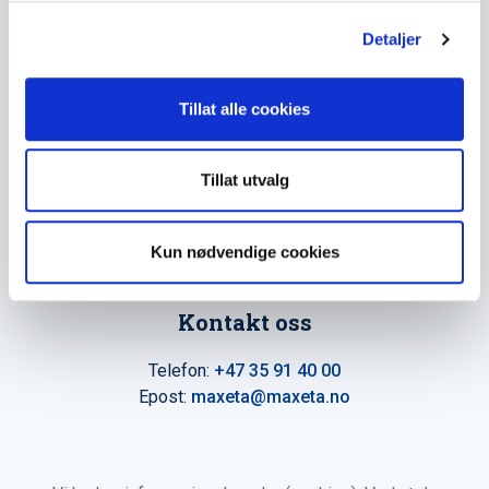
g
Detaljer
Hovedkontor
Tillat alle cookies
Maxeta AS
Amtmand Aallsgate 89
N-3716 Skien - Norge
Tillat utvalg
Åpningstider
Man - fre 0800 - 1600
Kun nødvendige cookies
Kontakt oss
Telefon:
+47 35 91 40 00
Epost:
maxeta@maxeta.no