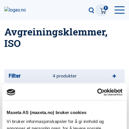
0
Avgreiningsklemmer,
ISO
Filter
4
produkter
Avgreningsklemmer, ISO
7 varianter
Maxeta AS (maxeta.no) bruker cookies
Avgreningsklemme, ISO, EX/Blank
Vi bruker informasjonskapsler for å gi innhold og
El-nummer: 2874442
annonser et personlig preg, for å levere sosiale