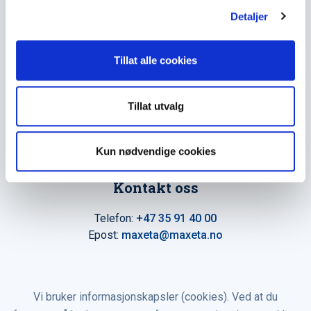
Detaljer
Hovedkontor
Maxeta AS
Tillat alle cookies
Amtmand Aallsgate 89
N-3716 Skien - Norge
Tillat utvalg
Åpningstider
Man - fre 0800 - 1600
Kun nødvendige cookies
Kontakt oss
Telefon:
+47 35 91 40 00
Epost:
maxeta@maxeta.no
Vi bruker informasjonskapsler (cookies). Ved at du