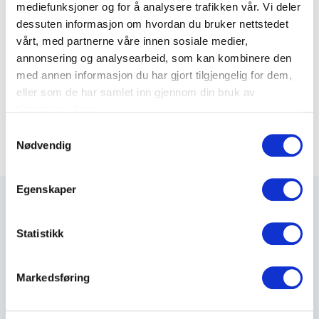
mediefunksjoner og for å analysere trafikken vår. Vi deler
dessuten informasjon om hvordan du bruker nettstedet
Jordklemme
vårt, med partnerne våre innen sosiale medier,
5 varianter
annonsering og analysearbeid, som kan kombinere den
med annen informasjon du har gjort tilgjengelig for dem,
Fintrådet Cu-lisse med EPR isolasjon.
eller som de har samlet inn gjennom din bruk av
6 varianter
tjenestene deres.
S
Nødvendig
a
m
t
Egenskaper
y
k
k
Statistikk
Maxeta AS har forsynt Norge med elektro-tekniske
e
produkter helt siden 1960.
v
Markedsføring
a
The Trancperancy Act
l
g