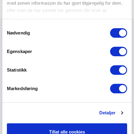
med annen informasjon du har gjort tilgjengelig for dem,
eller som de har samlet inn gjennom din bruk av
tjenestene deres.
S
Nødvendig
a
m
t
Maxeta AS har forsynt Norge med elektro-tekniske
Egenskaper
y
produkter helt siden 1960.
k
k
Statistikk
The Trancperancy Act
e
v
Markedsføring
Hovedkontor
a
l
Maxeta AS
g
Amtmand Aallsgate 89
Detaljer
N-3716 Skien - Norge
Tillat alle cookies
Åpningstider