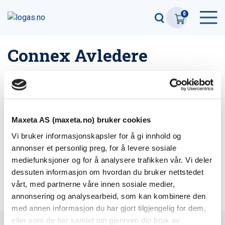
0
Connex Avledere
Filter
1
produkter
Maxeta AS (maxeta.no) bruker cookies
Vi bruker informasjonskapsler for å gi innhold og
Connex Avledere
annonser et personlig preg, for å levere sosiale
11 varianter
mediefunksjoner og for å analysere trafikken vår. Vi deler
dessuten informasjon om hvordan du bruker nettstedet
vårt, med partnerne våre innen sosiale medier,
annonsering og analysearbeid, som kan kombinere den
med annen informasjon du har gjort tilgjengelig for dem,
eller som de har samlet inn gjennom din bruk av